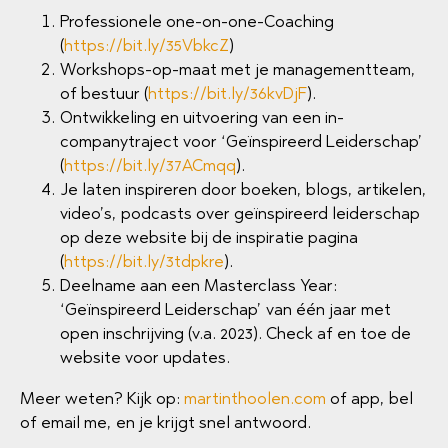
Professionele one-on-one-Coaching
(
https://bit.ly/35VbkcZ
)
Workshops-op-maat met je managementteam,
of bestuur (
https://bit.ly/36kvDjF
).
Ontwikkeling en uitvoering van een in-
companytraject voor ‘Geïnspireerd Leiderschap’
(
https://bit.ly/37ACmqq
).
Je laten inspireren door boeken, blogs, artikelen,
video’s, podcasts over geïnspireerd leiderschap
op deze website bij de inspiratie pagina
(
https://bit.ly/3tdpkre
).
Deelname aan een Masterclass Year:
‘Geïnspireerd Leiderschap’ van één jaar met
open inschrijving (v.a. 2023). Check af en toe de
website voor updates.
Meer weten? Kijk op:
martinthoolen.com
of app, bel
of email me, en je krijgt snel antwoord.