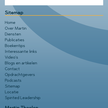
Sitemap
Home
Over Martin
Diensten
Publicaties
Boekentips
Interessante links
Video’s
Blogs en artikelen
Contact
Opdrachtgevers
Podcasts
Sitemap
Locatie
Spirited Leadership
Martin Thoolen