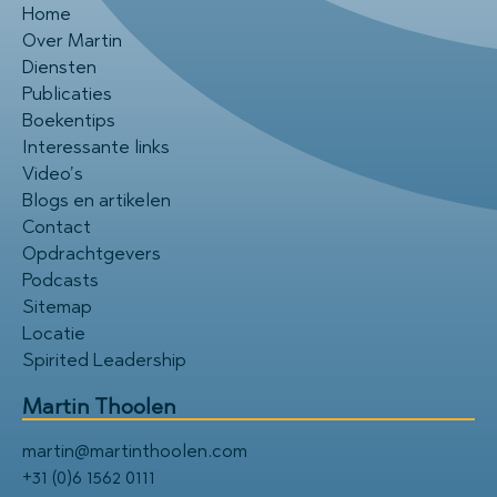
Home
Over Martin
Diensten
Publicaties
Boekentips
Interessante links
Video’s
Blogs en artikelen
Contact
Opdrachtgevers
Podcasts
Sitemap
Locatie
Spirited Leadership
Martin Thoolen
martin@martinthoolen.com
+31 (0)6 1562 0111