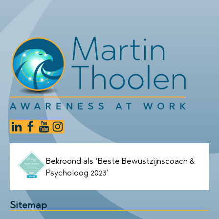
Bekroond als ‘Beste Bewustzijnscoach &
Psycholoog 2023’
Sitemap