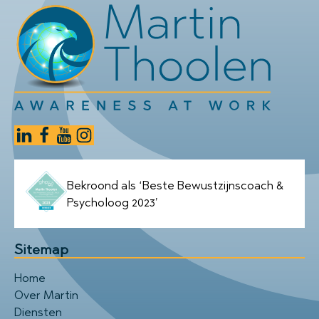
Bekroond als ‘Beste Bewustzijnscoach &
Psycholoog 2023’
Sitemap
Home
Over Martin
Diensten