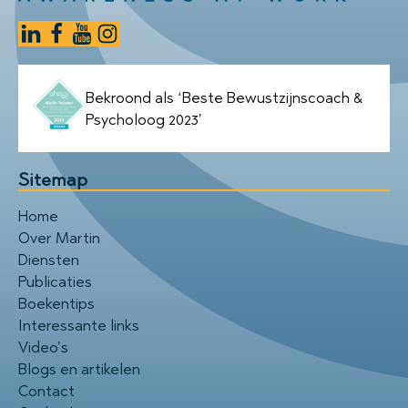
Bekroond als ‘Beste Bewustzijnscoach &
Psycholoog 2023’
Sitemap
Home
Over Martin
Diensten
Publicaties
Boekentips
Interessante links
Video’s
Blogs en artikelen
Contact