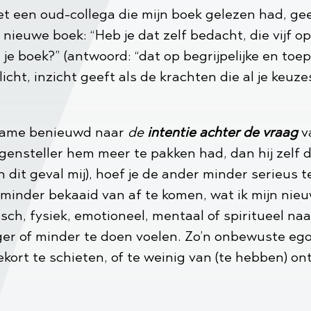
et een oud-collega die mijn boek gelezen had, ge
 nieuwe boek: “Heb je dat zelf bedacht, die vijf o
n je boek?” (antwoord: “dat op begrijpelijke en toe
oelicht, inzicht geeft als de krachten die al je k
 name benieuwd naar
de
intentie achter de vraag
va
gensteller hem meer te pakken had, dan hij zelf 
n dit geval mij), hoef je de ander minder serieus 
minder bekaaid van af te komen, wat ik mijn nieu
sch, fysiek, emotioneel, mentaal of spiritueel n
ager of minder te doen voelen. Zo’n onbewuste ego-
ekort te schieten, of te weinig van (te hebben) o