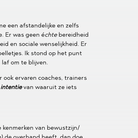
 een afstandelijke en zelfs
e. Er was geen é
chte
bereidheid
id en sociale wenselijkheid. Er
letjes. Ik stond op het punt
laf om te blijven.
r ook ervaren coaches, trainers
intentie
van waaruit ze iets
de kenmerken van bewustzijn/
zijn) de overhand heeft, dan doe