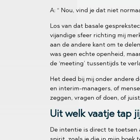
A: “ Nou, vind je dat niet norma
Los van dat basale gesprekstec
vijandige sfeer richting mij me
aan de andere kant om te delen.
was geen echte openheid, maar 
de ‘meeting’ tussentijds te ver
Het deed bij mij onder andere d
en interim-managers, of mense
zeggen, vragen of doen, of juist
Uit welk vaatje tap ji
De intentie is direct te toets
spirit, zoals je die in mijn boek