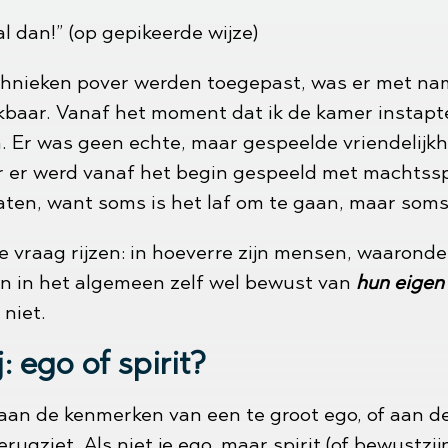
al dan!” (op gepikeerde wijze)
hnieken pover werden toegepast, was er met name
rkbaar. Vanaf het moment dat ik de kamer instapt
 Er was geen echte, maar gespeelde vriendelijkhe
er werd vanaf het begin gespeeld met machtsspel
laten, want soms is het laf om te gaan, maar soms 
e vraag rijzen: in hoeverre zijn mensen, waaronde
n in het algemeen zelf wel bewust van
hun eigen 
 niet.
j: ego of spirit?
en aan de kenmerken van een te groot ego, of aan 
 terugziet. Als niet je ego, maar spirit (of bewust