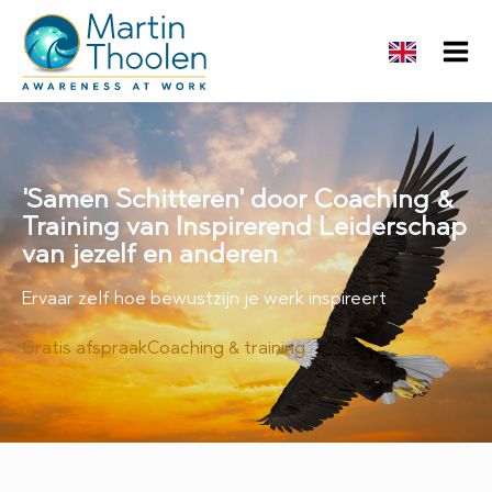
'Samen Schitteren' door Coaching &
Training van Inspirerend Leiderschap
van jezelf en anderen
Ervaar zelf hoe bewustzijn je werk inspireert
Gratis afspraak
Coaching & training