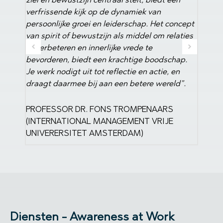
gegeve
concept
ontwikk
laties
Dank M
hap.
DIREC
 en
TECHN
ld”.
S
E
Diensten - Awareness at Work