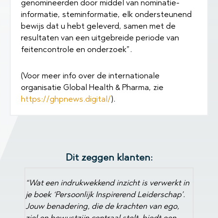
genomineerden door middel van nominatie-
informatie, steminformatie, elk ondersteunend
bewijs dat u hebt geleverd, samen met de
resultaten van een uitgebreide periode van
feitencontrole en onderzoek”.
(Voor meer info over de internationale
organisatie Global Health & Pharma, zie
https://ghpnews.digital/
).
Dit zeggen klanten:
“Dit moet je doen. Heb de groep en mezelf nog
rkt in
“Marti
beter leren kennen. Dank Martin! Het team is
hap’.
aanpak
naar elkaar toe gegroeid. Wij komen terug”
.
go,
verdiep
MANAGEMENTTEAM SCHUURMAN GROEP
een
Leider